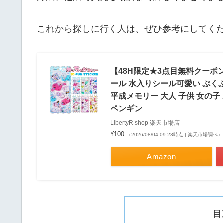
これから探しに行く人は、ぜひ参考にしてく
【48H限定★3点目無料クーポ
ール 水入りシール可愛い ぷくぷ
平成メモリー 大人 子供 女の子
ペンギン
LibertyR shop 楽天市場店
¥100
（2026/08/04 09:23時点 | 楽天市場調べ）
Amazon
目