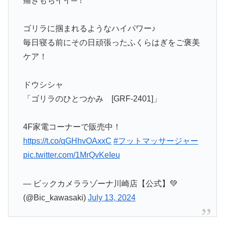
痛きもちイイ─！
ゴリラに掴まれるようなハイパワー♪
毎日寝る前にその日頑張ったふくらはぎをご褒美
ケア！
ドウシシャ
「ゴリラのひとつかみ [GRF-2401]」
4F家電コーナーで販売中！
https://t.co/qGHhvOAxxC
#フットマッサージャー
pic.twitter.com/1MrQvKeIeu
— ビックカメララゾーナ川崎店【公式】💚
(@Bic_kawasaki)
July 13, 2024