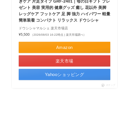
ぎケア 片足タイプ GRF-2401｜母の日ギフト プレ
ゼント 美容 実用的 健康グッズ 癒し 花以外 美脚
レッグケア フットケア 足 脚 強力 ハイパワー 軽量
簡単装着 コンパクト リラックス ドウシシャ
ドウシシャマルシェ 楽天市場店
¥5,500
（2026/08/03 16:22時点 | 楽天市場調べ）
Amazon
楽天市場
Yahooショッピング
ポチップ