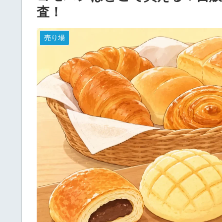
査！
売り場