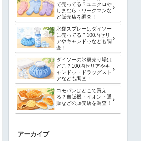
で売ってる？ユニクロや
しまむら・ワークマンな
ど販売店を調査！
氷嚢スプレーはダイソー
に売ってる？100均セリ
アやキャンドゥなども調
査！
ダイソーの氷嚢売り場は
どこ？100均セリアやキ
ャンドゥ・ドラッグスト
アなども調査！
コモパンはどこで買え
る？自販機・イオン・通
販などの販売店を調査！
アーカイブ