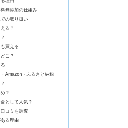
する理由
存料無添加の仕組み
系での取り扱い
買える？
る？
でも買える
はどこ？
える
・Amazon・ふるさと納税
得？
すめ？
常食として人気？
？口コミを調査
がある理由