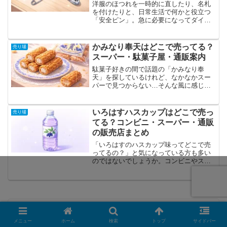
洋服のほつれを一時的に直したり、名札
を付けたりと、日常生活で何かと役立つ
「安全ピン」。急に必要になってダイソ
ーへ買いに行ったものの、「どの売り場
にあるのか分からない…」と店内を探し
回った経験がある方も多いのではないで
かみなり奉天はどこで売ってる？
売り場
しょうか。ダイソーでは安...
スーパー・駄菓子屋・通販案内
駄菓子好きの間で話題の「かみなり奉
天」を探しているけれど、なかなかスー
パーで見つからない…そんな風に感じて
いませんか？名前は聞いたことがあるけ
れど、どんなお菓子なのか、どこで買え
るのか分からないという人も多いはずで
いろはすハスカップはどこで売っ
売り場
す。この記事では、かみなり...
てる？コンビニ・スーパー・通販
の販売店まとめ
「いろはすのハスカップ味ってどこで売
ってるの？」と気になっている方も多い
のではないでしょうか。コンビニやスー
パーを探してみても見つからず、「そも
そも販売されてるの？」「地域限定な
の？」と疑問に感じることもありますよ
ね。私自身も実際に探してみ...
セリアのホログラムシート売り場はど
メニュー
ホーム
検索
トップ
サイドバー
こ？100均の置き場所とダイソー・キャン