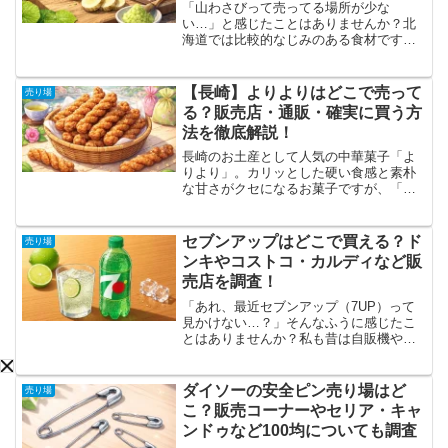
「山わさびって売ってる場所が少な
い…」と感じたことはありませんか？北
海道では比較的なじみのある食材です
が、本州では流通量が限られているた
め、探し方を知らないと見つけにくいの
が現実です。特に“生の山わさび”は入荷が
【長崎】よりよりはどこで売って
売り場
不定期なため、闇雲に探すより...
る？販売店・通販・確実に買う方
法を徹底解説！
長崎のお土産として人気の中華菓子「よ
りより」。カリッとした硬い食感と素朴
な甘さがクセになるお菓子ですが、「ど
こで売ってるの？」「近くで買える？」
と探している方も多いのではないでしょ
うか。結論から言うと、よりよりは主に
セブンアップはどこで買える？ド
売り場
長崎県内の土産店や空港・...
ンキやコストコ・カルディなど販
売店を調査！
「あれ、最近セブンアップ（7UP）って
見かけない…？」そんなふうに感じたこ
とはありませんか？私も昔は自販機やス
ーパーで普通に見かけていた記憶がある
ので、久しぶりに飲みたくなった時に全
然見つからず驚きました。セブンアップ
ダイソーの安全ピン売り場はど
売り場
は、スプライトとは少し...
こ？販売コーナーやセリア・キャ
ンドゥなど100均についても調査