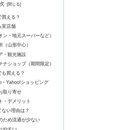
次
で買える？
る実店舗
オン・地元スーパーなど）
所（山形中心）
ア・観光施設
テナショップ（期間限定）
でも買える？
n・Yahoo!ショッピング
お取り寄せ
ト・デメリット
てない理由は？
のため流通が少ない
れやすい