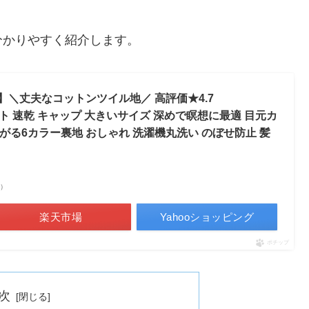
分かりやすく紹介します。
円 】＼丈夫なコットンツイル地／ 高評価★4.7
ット 速乾 キャップ 大きいサイズ 深めで瞑想に最適 目元カ
がる6カラー裏地 おしゃれ 洗濯機丸洗い のぼせ防止 髪
べ）
楽天市場
Yahooショッピング
ポチップ
次